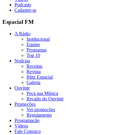
Podcasts
Cadastre-se
Espacial FM
A Rádio
Institucional
Equipe
Programas
Top 10
Notícias
Receitas
Revista
Blitz Espacial
Galeria
Ouvinte
Peça sua Música
Recado do Ouvinte
Promoções
Ver promoções
Regulamento
Programação
Vídeos
Fale Conosco