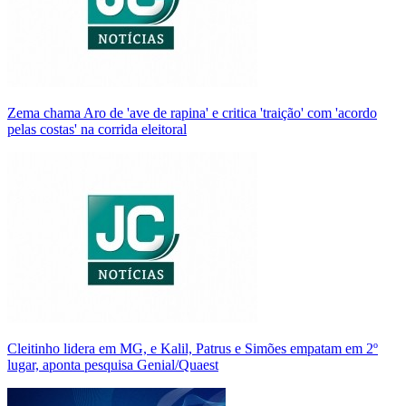
Zema chama Aro de 'ave de rapina' e critica 'traição' com 'acordo
pelas costas' na corrida eleitoral
Cleitinho lidera em MG, e Kalil, Patrus e Simões empatam em 2º
lugar, aponta pesquisa Genial/Quaest