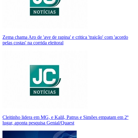
Zema chama Aro de 'ave de rapina' e critica 'traição' com 'acordo
pelas costas' na corrida eleitoral
Cleitinho lidera em MG, e Kalil, Patrus e Simões empatam em 2º
lugar, aponta pesquisa Genial/Quaest