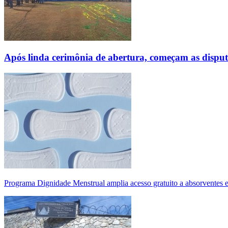
Após linda cerimônia de abertura, começam as disp
Programa Dignidade Menstrual amplia acesso gratuito a absorventes 