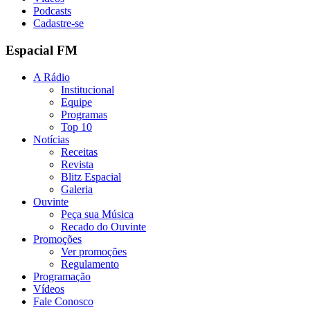
Podcasts
Cadastre-se
Espacial FM
A Rádio
Institucional
Equipe
Programas
Top 10
Notícias
Receitas
Revista
Blitz Espacial
Galeria
Ouvinte
Peça sua Música
Recado do Ouvinte
Promoções
Ver promoções
Regulamento
Programação
Vídeos
Fale Conosco