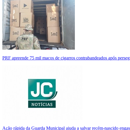
PRF apreende 75 mil maços de cigarros contrabandeados após perse
Ação rápida da Guarda Municipal ajuda a salvar recém-nascido enga