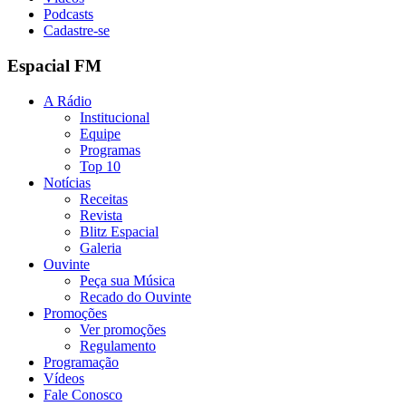
Podcasts
Cadastre-se
Espacial FM
A Rádio
Institucional
Equipe
Programas
Top 10
Notícias
Receitas
Revista
Blitz Espacial
Galeria
Ouvinte
Peça sua Música
Recado do Ouvinte
Promoções
Ver promoções
Regulamento
Programação
Vídeos
Fale Conosco