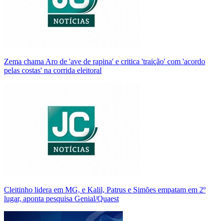
Zema chama Aro de 'ave de rapina' e critica 'traição' com 'acordo
pelas costas' na corrida eleitoral
Cleitinho lidera em MG, e Kalil, Patrus e Simões empatam em 2º
lugar, aponta pesquisa Genial/Quaest