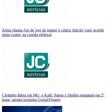
Zema chama Aro de 'ave de rapina' e critica 'traição' com 'acordo
pelas costas' na corrida eleitoral
Cleitinho lidera em MG, e Kalil, Patrus e Simões empatam em 2º
lugar, aponta pesquisa Genial/Quaest