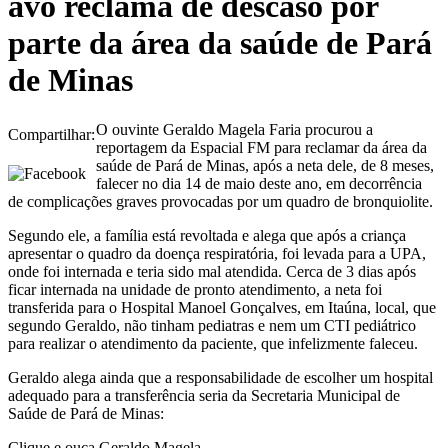
avô reclama de descaso por
parte da área da saúde de Pará
de Minas
O ouvinte Geraldo Magela Faria procurou a
Compartilhar:
reportagem da Espacial FM para reclamar da área da
saúde de Pará de Minas, após a neta dele, de 8 meses,
falecer no dia 14 de maio deste ano, em decorrência
de complicações graves provocadas por um quadro de bronquiolite.
Segundo ele, a família está revoltada e alega que após a criança
apresentar o quadro da doença respiratória, foi levada para a UPA,
onde foi internada e teria sido mal atendida. Cerca de 3 dias após
ficar internada na unidade de pronto atendimento, a neta foi
transferida para o Hospital Manoel Gonçalves, em Itaúna, local, que
segundo Geraldo, não tinham pediatras e nem um CTI pediátrico
para realizar o atendimento da paciente, que infelizmente faleceu.
Geraldo alega ainda que a responsabilidade de escolher um hospital
adequado para a transferência seria da Secretaria Municipal de
Saúde de Pará de Minas:
Clique e ouça Geraldo Magela