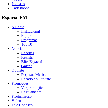
Podcasts
Cadastre-se
Espacial FM
A Rádio
Institucional
Equipe
Programas
Top 10
Notícias
Receitas
Revista
Blitz Espacial
Galeria
Ouvinte
Peça sua Música
Recado do Ouvinte
Promoções
Ver promoções
Regulamento
Programação
Vídeos
Fale Conosco