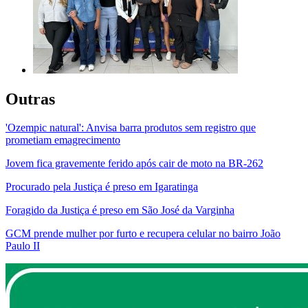
Outras
'Ozempic natural': Anvisa barra produtos sem registro que
prometiam emagrecimento
Jovem fica gravemente ferido após cair de moto na BR-262
Procurado pela Justiça é preso em Igaratinga
Foragido da Justiça é preso em São José da Varginha
GCM prende mulher por furto e recupera celular no bairro João
Paulo II