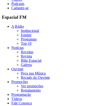
Podcasts
Cadastre-se
Espacial FM
A Rádio
Institucional
Equipe
Programas
Top 10
Notícias
Receitas
Revista
Blitz Espacial
Galeria
Ouvinte
Peça sua Música
Recado do Ouvinte
Promoções
Ver promoções
Regulamento
Programação
Vídeos
Fale Conosco