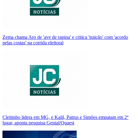
Zema chama Aro de 'ave de rapina' e critica 'traição' com 'acordo
pelas costas' na corrida eleitoral
Cleitinho lidera em MG, e Kalil, Patrus e Simões empatam em 2º
lugar, aponta pesquisa Genial/Quaest