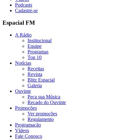
Podcasts
Cadastre-se
Espacial FM
A Rádio
Institucional
Equipe
Programas
Top 10
Notícias
Receitas
Revista
Blitz Espacial
Galeria
Ouvinte
Peça sua Música
Recado do Ouvinte
Promoções
Ver promoções
Regulamento
Programação
Vídeos
Fale Conosco