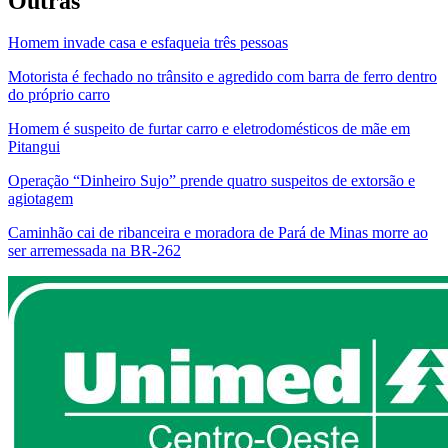
Outras
Homem invade casa e esfaqueia três pessoas
Motorista é fechado no trânsito e agredido com barra de ferro dentro
do próprio carro
Homem é suspeito de furtar carro e eletrodomésticos de mãe em
Pitangui
Operação “Dinheiro Sujo” prende quatro suspeitos de extorsão e
agiotagem
Caminhão cai de ribanceira e moradora de Pará de Minas morre ao
ser arremessada na BR-262