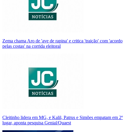
Zema chama Aro de 'ave de rapina' e critica 'traição' com 'acordo
pelas costas' na corrida eleitoral
Cleitinho lidera em MG, e Kalil, Patrus e Simões empatam em 2º
lugar, aponta pesquisa Genial/Quaest