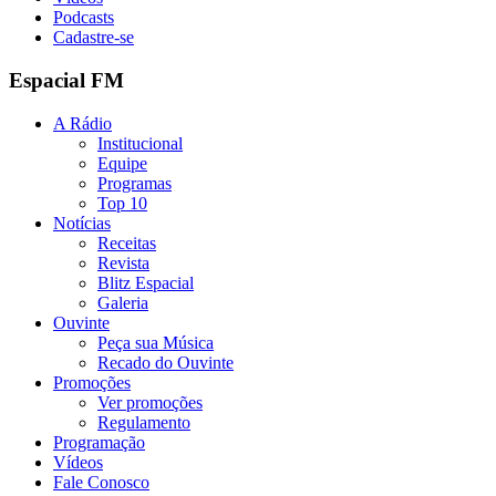
Podcasts
Cadastre-se
Espacial FM
A Rádio
Institucional
Equipe
Programas
Top 10
Notícias
Receitas
Revista
Blitz Espacial
Galeria
Ouvinte
Peça sua Música
Recado do Ouvinte
Promoções
Ver promoções
Regulamento
Programação
Vídeos
Fale Conosco