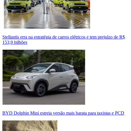
Stellantis erra na estratégia de carros elétricos e tem prejuízo de R$
153,9 bilhões
BYD Dolphin Mini estreia versão mais barata para taxistas e PCD