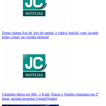
Zema chama Aro de 'ave de rapina' e critica 'traição' com 'acordo
pelas costas' na corrida eleitoral
Cleitinho lidera em MG, e Kalil, Patrus e Simões empatam em 2º
lugar, aponta pesquisa Genial/Quaest