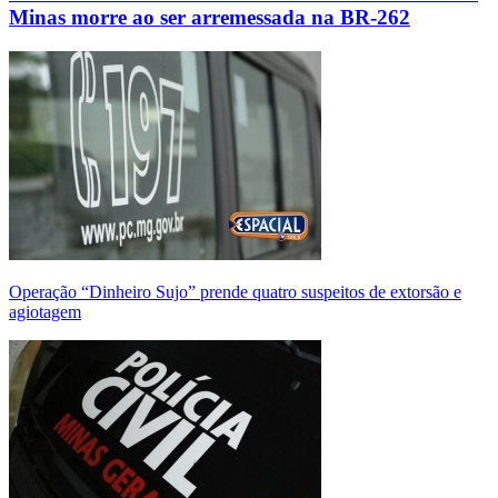
Minas morre ao ser arremessada na BR-262
Operação “Dinheiro Sujo” prende quatro suspeitos de extorsão e
agiotagem