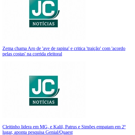
Zema chama Aro de 'ave de rapina' e critica 'traição' com 'acordo
pelas costas' na corrida eleitoral
Cleitinho lidera em MG, e Kalil, Patrus e Simões empatam em 2º
lugar, aponta pesquisa Genial/Quaest