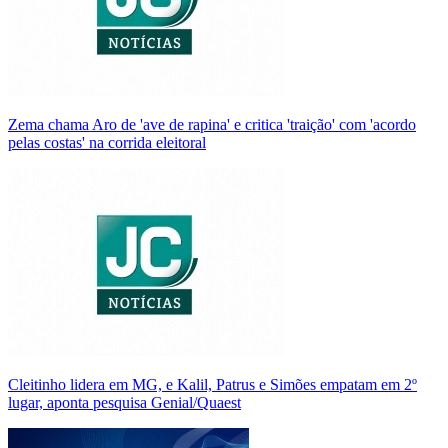
Zema chama Aro de 'ave de rapina' e critica 'traição' com 'acordo
pelas costas' na corrida eleitoral
Cleitinho lidera em MG, e Kalil, Patrus e Simões empatam em 2º
lugar, aponta pesquisa Genial/Quaest