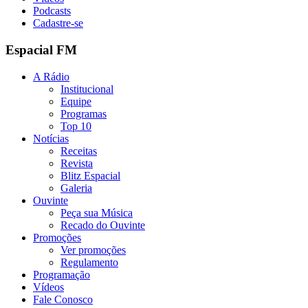
Podcasts
Cadastre-se
Espacial FM
A Rádio
Institucional
Equipe
Programas
Top 10
Notícias
Receitas
Revista
Blitz Espacial
Galeria
Ouvinte
Peça sua Música
Recado do Ouvinte
Promoções
Ver promoções
Regulamento
Programação
Vídeos
Fale Conosco