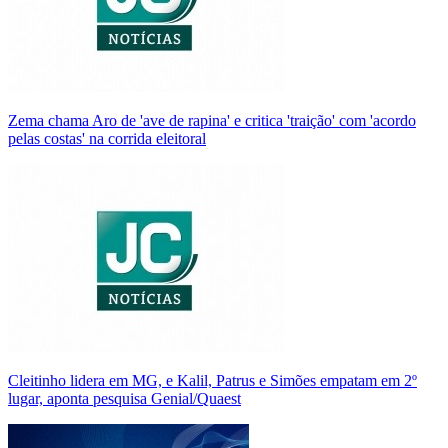
Zema chama Aro de 'ave de rapina' e critica 'traição' com 'acordo
pelas costas' na corrida eleitoral
Cleitinho lidera em MG, e Kalil, Patrus e Simões empatam em 2º
lugar, aponta pesquisa Genial/Quaest