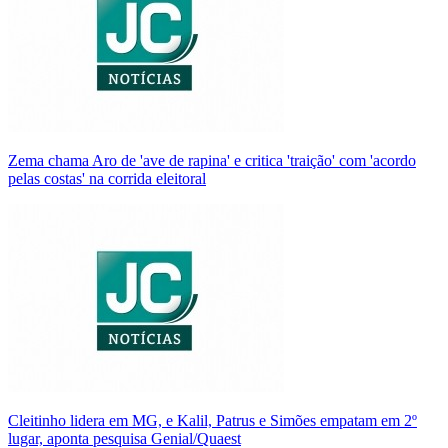
Zema chama Aro de 'ave de rapina' e critica 'traição' com 'acordo
pelas costas' na corrida eleitoral
Cleitinho lidera em MG, e Kalil, Patrus e Simões empatam em 2º
lugar, aponta pesquisa Genial/Quaest