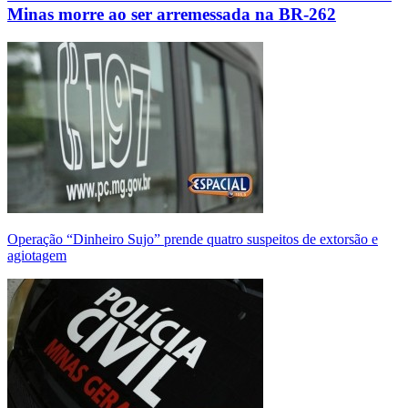
Minas morre ao ser arremessada na BR-262
Operação “Dinheiro Sujo” prende quatro suspeitos de extorsão e
agiotagem