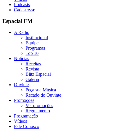
Podcasts
Cadastre-se
Espacial FM
A Rádio
Institucional
Equipe
Programas
Top 10
Notícias
Receitas
Revista
Blitz Espacial
Galeria
Ouvinte
Peça sua Música
Recado do Ouvinte
Promoções
Ver promoções
Regulamento
Programação
Vídeos
Fale Conosco