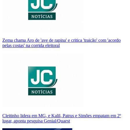
Zema chama Aro de 'ave de rapina' e critica 'traição' com 'acordo
pelas costas' na corrida eleitoral
Cleitinho lidera em MG, e Kalil, Patrus e Simões empatam em 2º
lugar, aponta pesquisa Genial/Quaest