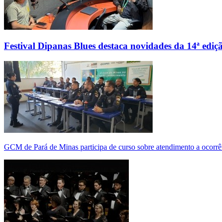
Festival Dipanas Blues destaca novidades da 14ª ediç
GCM de Pará de Minas participa de curso sobre atendimento a ocorrê