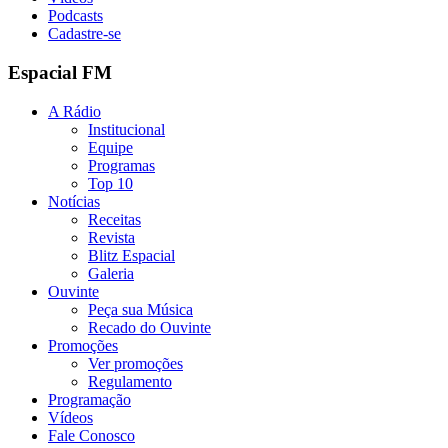
Podcasts
Cadastre-se
Espacial FM
A Rádio
Institucional
Equipe
Programas
Top 10
Notícias
Receitas
Revista
Blitz Espacial
Galeria
Ouvinte
Peça sua Música
Recado do Ouvinte
Promoções
Ver promoções
Regulamento
Programação
Vídeos
Fale Conosco