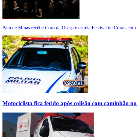
Pará de Minas recebe Coro da Osesp e estreia Festival de Corais com
Motociclista fica ferido após colisão com caminhão n