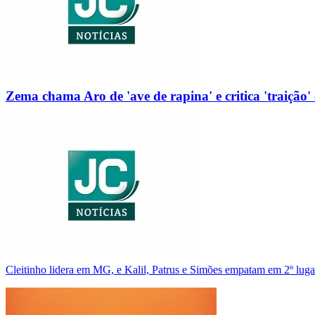
Zema chama Aro de 'ave de rapina' e critica 'traição' 
Cleitinho lidera em MG, e Kalil, Patrus e Simões empatam em 2º luga