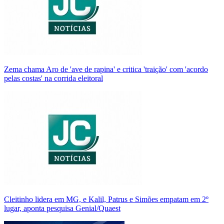
Zema chama Aro de 'ave de rapina' e critica 'traição' com 'acordo
pelas costas' na corrida eleitoral
Cleitinho lidera em MG, e Kalil, Patrus e Simões empatam em 2º
lugar, aponta pesquisa Genial/Quaest