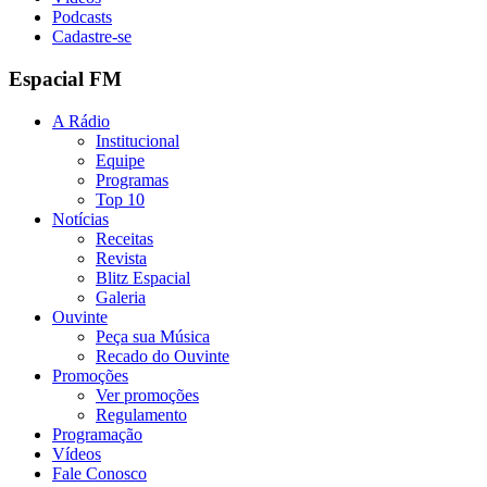
Podcasts
Cadastre-se
Espacial FM
A Rádio
Institucional
Equipe
Programas
Top 10
Notícias
Receitas
Revista
Blitz Espacial
Galeria
Ouvinte
Peça sua Música
Recado do Ouvinte
Promoções
Ver promoções
Regulamento
Programação
Vídeos
Fale Conosco