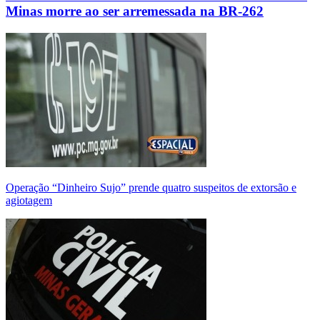
Minas morre ao ser arremessada na BR-262
Operação “Dinheiro Sujo” prende quatro suspeitos de extorsão e
agiotagem