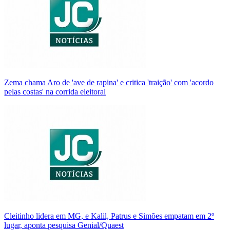
Zema chama Aro de 'ave de rapina' e critica 'traição' com 'acordo
pelas costas' na corrida eleitoral
Cleitinho lidera em MG, e Kalil, Patrus e Simões empatam em 2º
lugar, aponta pesquisa Genial/Quaest