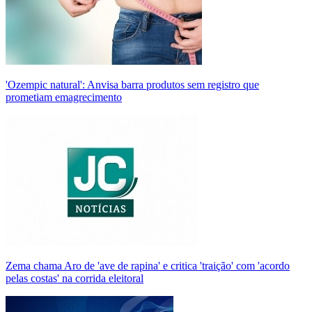
'Ozempic natural': Anvisa barra produtos sem registro que
prometiam emagrecimento
Zema chama Aro de 'ave de rapina' e critica 'traição' com 'acordo
pelas costas' na corrida eleitoral