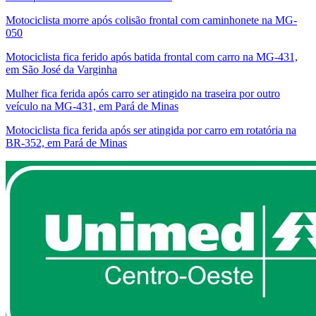
Motociclista morre após colisão frontal com caminhonete na MG-
050
Motociclista fica ferido após batida frontal com carro na MG-431,
em São José da Varginha
Mulher fica ferida após carro ser atingido na traseira por outro
veículo na MG-431, em Pará de Minas
Motociclista fica ferida após ser atingida por carro em rotatória na
BR-352, em Pará de Minas