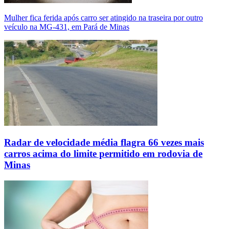
Mulher fica ferida após carro ser atingido na traseira por outro
veículo na MG-431, em Pará de Minas
Radar de velocidade média flagra 66 vezes mais
carros acima do limite permitido em rodovia de
Minas