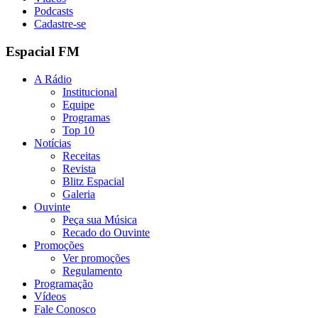
Podcasts
Cadastre-se
Espacial FM
A Rádio
Institucional
Equipe
Programas
Top 10
Notícias
Receitas
Revista
Blitz Espacial
Galeria
Ouvinte
Peça sua Música
Recado do Ouvinte
Promoções
Ver promoções
Regulamento
Programação
Vídeos
Fale Conosco