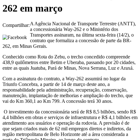
262 em março
A Agência Nacional de Transporte Terrestre (ANTT),
Compartilhar:
a concessionária Way-262 e o Ministério dos
Transportes assinaram, na última sexta-feira (14/2), o
contrato que formaliza a concessão de parte da BR-
262, em Minas Gerais.
Conhecido como Rota do Zebu, o trecho concedido compreende
438,9 quilômetros entre Betim e Uberaba, passando por 20 cidades,
entre as quais Juatuba, Pará de Minas, Nova Serrana, Luz e Araxá.
Com a assinatura do contrato, a Way-262 assumirá no lugar da
Triunfo Concebra, a partir de 14 de março deste ano, a
responsabilidade pela administração, recuperação, conservação,
manutenção, implantação de melhorias e ampliação do trecho, que
vai do Km 360,1 ao Km 799. A concessão terá 30 anos.
O investimento da concessionária será de R$ 8,5 bilhões, sendo R$
4,4 bilhões em obras e serviços de infraestrutura e R$ 4,1 bilhões em
atendimento aos usuários e operação da rodovia. A previsão é de
que sejam criados mais de 62 mil empregos diretos e indiretos, da
região metropolitana de Belo Horizonte até a área considerada a
porta do Triângulo Mineiro, ao longo do contrato.