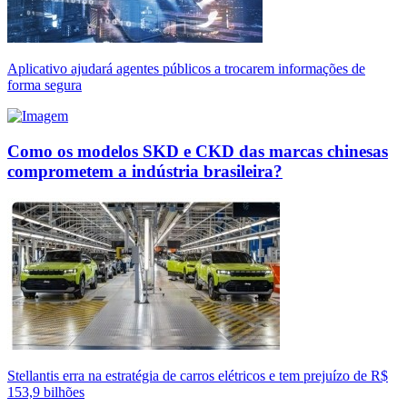
Aplicativo ajudará agentes públicos a trocarem informações de
forma segura
Como os modelos SKD e CKD das marcas chinesas
comprometem a indústria brasileira?
Stellantis erra na estratégia de carros elétricos e tem prejuízo de R$
153,9 bilhões