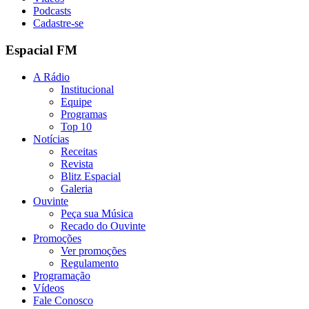
Podcasts
Cadastre-se
Espacial FM
A Rádio
Institucional
Equipe
Programas
Top 10
Notícias
Receitas
Revista
Blitz Espacial
Galeria
Ouvinte
Peça sua Música
Recado do Ouvinte
Promoções
Ver promoções
Regulamento
Programação
Vídeos
Fale Conosco