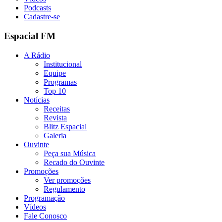
Podcasts
Cadastre-se
Espacial FM
A Rádio
Institucional
Equipe
Programas
Top 10
Notícias
Receitas
Revista
Blitz Espacial
Galeria
Ouvinte
Peça sua Música
Recado do Ouvinte
Promoções
Ver promoções
Regulamento
Programação
Vídeos
Fale Conosco