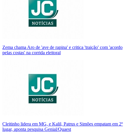
Zema chama Aro de 'ave de rapina' e critica 'traição' com 'acordo
pelas costas' na corrida eleitoral
Cleitinho lidera em MG, e Kalil, Patrus e Simões empatam em 2º
lugar, aponta pesquisa Genial/Quaest