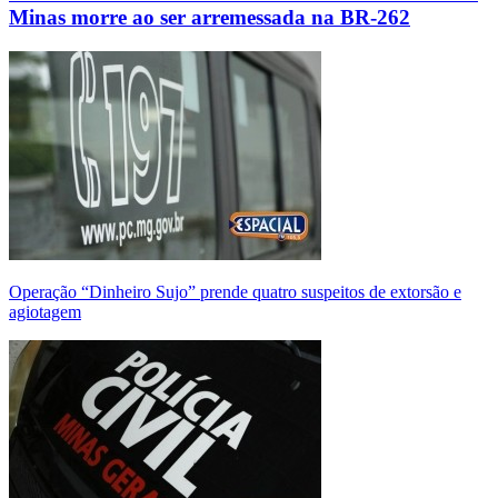
Minas morre ao ser arremessada na BR-262
Operação “Dinheiro Sujo” prende quatro suspeitos de extorsão e
agiotagem