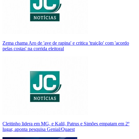
Zema chama Aro de 'ave de rapina' e critica 'traição' com 'acordo
pelas costas' na corrida eleitoral
Cleitinho lidera em MG, e Kalil, Patrus e Simões empatam em 2º
lugar, aponta pesquisa Genial/Quaest