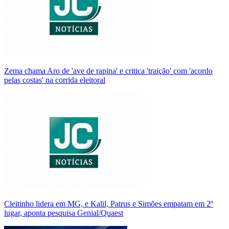
Zema chama Aro de 'ave de rapina' e critica 'traição' com 'acordo
pelas costas' na corrida eleitoral
Cleitinho lidera em MG, e Kalil, Patrus e Simões empatam em 2º
lugar, aponta pesquisa Genial/Quaest