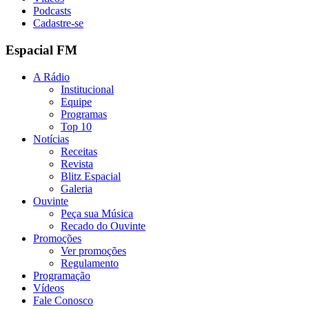
Podcasts
Cadastre-se
Espacial FM
A Rádio
Institucional
Equipe
Programas
Top 10
Notícias
Receitas
Revista
Blitz Espacial
Galeria
Ouvinte
Peça sua Música
Recado do Ouvinte
Promoções
Ver promoções
Regulamento
Programação
Vídeos
Fale Conosco