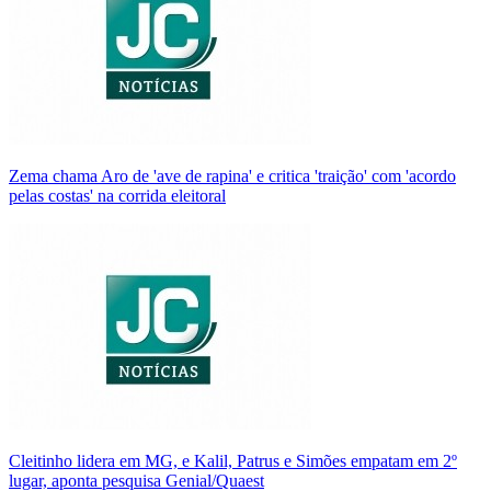
Zema chama Aro de 'ave de rapina' e critica 'traição' com 'acordo
pelas costas' na corrida eleitoral
Cleitinho lidera em MG, e Kalil, Patrus e Simões empatam em 2º
lugar, aponta pesquisa Genial/Quaest