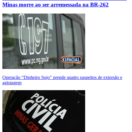
Minas morre ao ser arremessada na BR-262
Operação “Dinheiro Sujo” prende quatro suspeitos de extorsão e
agiotagem