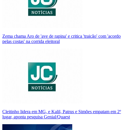
Zema chama Aro de 'ave de rapina' e critica 'traição' com 'acordo
pelas costas' na corrida eleitoral
Cleitinho lidera em MG, e Kalil, Patrus e Simões empatam em 2º
lugar, aponta pesquisa Genial/Quaest