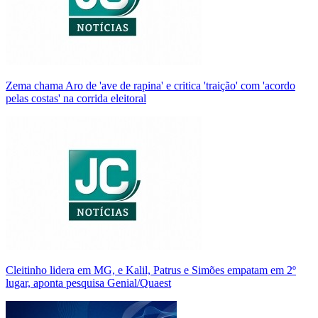
Zema chama Aro de 'ave de rapina' e critica 'traição' com 'acordo
pelas costas' na corrida eleitoral
Cleitinho lidera em MG, e Kalil, Patrus e Simões empatam em 2º
lugar, aponta pesquisa Genial/Quaest