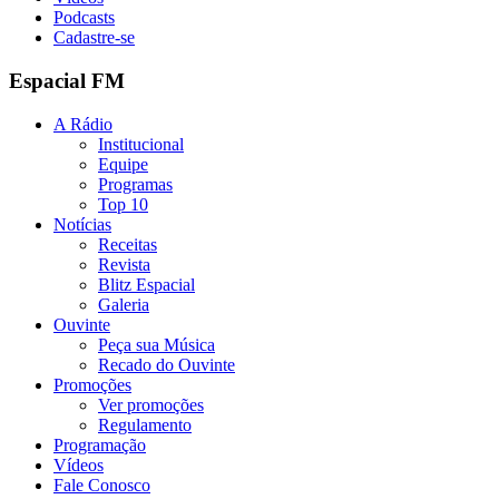
Podcasts
Cadastre-se
Espacial FM
A Rádio
Institucional
Equipe
Programas
Top 10
Notícias
Receitas
Revista
Blitz Espacial
Galeria
Ouvinte
Peça sua Música
Recado do Ouvinte
Promoções
Ver promoções
Regulamento
Programação
Vídeos
Fale Conosco