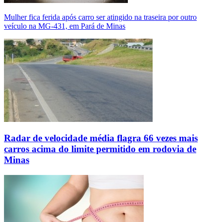
Mulher fica ferida após carro ser atingido na traseira por outro
veículo na MG-431, em Pará de Minas
Radar de velocidade média flagra 66 vezes mais
carros acima do limite permitido em rodovia de
Minas