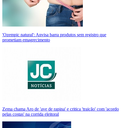
'Ozempic natural': Anvisa barra produtos sem registro que
prometiam emagrecimento
Zema chama Aro de 'ave de rapina' e critica 'traição' com 'acordo
pelas costas' na corrida eleitoral