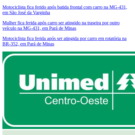
Motociclista fica ferido após batida frontal com carro na MG-431,
em São José da Varginha
Mulher fica ferida após carro ser atingido na traseira por outro
veículo na MG-431, em Pará de Minas
Motociclista fica ferida após ser atingida por carro em rotatória na
BR-352, em Pará de Minas