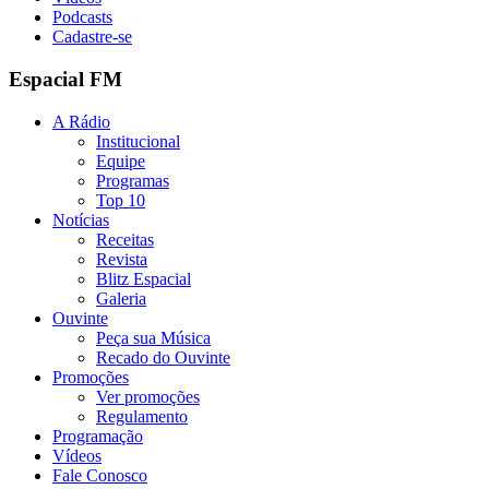
Podcasts
Cadastre-se
Espacial FM
A Rádio
Institucional
Equipe
Programas
Top 10
Notícias
Receitas
Revista
Blitz Espacial
Galeria
Ouvinte
Peça sua Música
Recado do Ouvinte
Promoções
Ver promoções
Regulamento
Programação
Vídeos
Fale Conosco