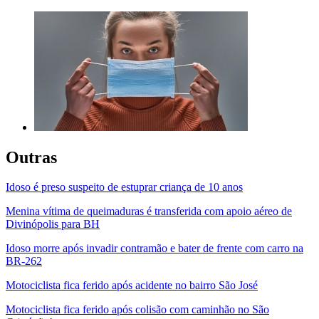
Outras
Idoso é preso suspeito de estuprar criança de 10 anos
Menina vítima de queimaduras é transferida com apoio aéreo de
Divinópolis para BH
Idoso morre após invadir contramão e bater de frente com carro na
BR-262
Motociclista fica ferido após acidente no bairro São José
Motociclista fica ferido após colisão com caminhão no São