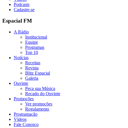
Podcasts
Cadastre-se
Espacial FM
A Rádio
Institucional
Equipe
Programas
Top 10
Notícias
Receitas
Revista
Blitz Espacial
Galeria
Ouvinte
Peça sua Música
Recado do Ouvinte
Promoções
Ver promoções
Regulamento
Programação
Vídeos
Fale Conosco