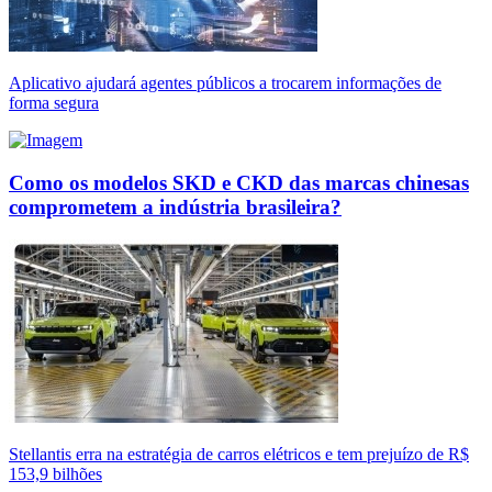
Aplicativo ajudará agentes públicos a trocarem informações de
forma segura
Como os modelos SKD e CKD das marcas chinesas
comprometem a indústria brasileira?
Stellantis erra na estratégia de carros elétricos e tem prejuízo de R$
153,9 bilhões