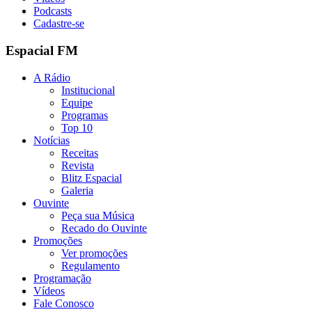
Podcasts
Cadastre-se
Espacial FM
A Rádio
Institucional
Equipe
Programas
Top 10
Notícias
Receitas
Revista
Blitz Espacial
Galeria
Ouvinte
Peça sua Música
Recado do Ouvinte
Promoções
Ver promoções
Regulamento
Programação
Vídeos
Fale Conosco