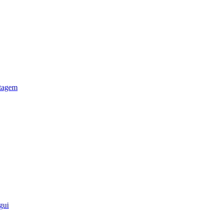
otagem
gui