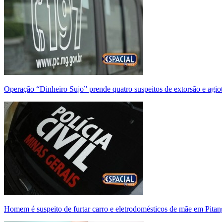
Operação “Dinheiro Sujo” prende quatro suspeitos de extorsão e agi
Homem é suspeito de furtar carro e eletrodomésticos de mãe em Pitan