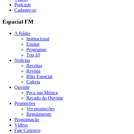
Podcasts
Cadastre-se
Espacial FM
A Rádio
Institucional
Equipe
Programas
Top 10
Notícias
Receitas
Revista
Blitz Espacial
Galeria
Ouvinte
Peça sua Música
Recado do Ouvinte
Promoções
Ver promoções
Regulamento
Programação
Vídeos
Fale Conosco