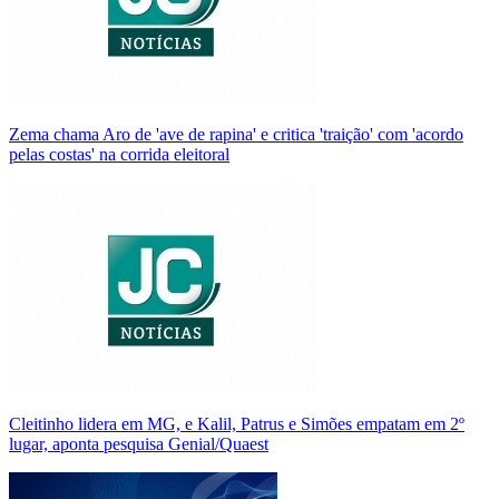
Zema chama Aro de 'ave de rapina' e critica 'traição' com 'acordo
pelas costas' na corrida eleitoral
Cleitinho lidera em MG, e Kalil, Patrus e Simões empatam em 2º
lugar, aponta pesquisa Genial/Quaest