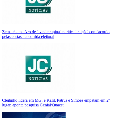
Zema chama Aro de 'ave de rapina' e critica 'traição' com 'acordo
pelas costas' na corrida eleitoral
Cleitinho lidera em MG, e Kalil, Patrus e Simões empatam em 2º
lugar, aponta pesquisa Genial/Quaest