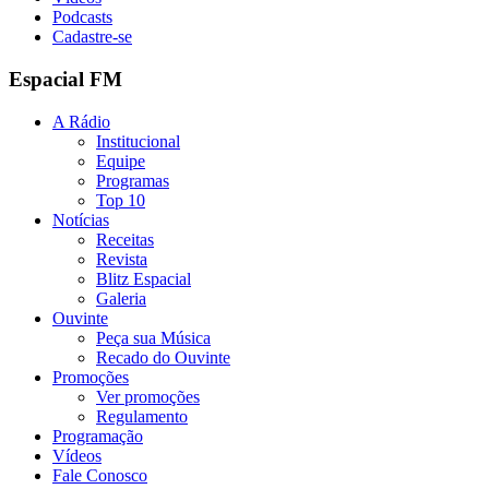
Podcasts
Cadastre-se
Espacial FM
A Rádio
Institucional
Equipe
Programas
Top 10
Notícias
Receitas
Revista
Blitz Espacial
Galeria
Ouvinte
Peça sua Música
Recado do Ouvinte
Promoções
Ver promoções
Regulamento
Programação
Vídeos
Fale Conosco