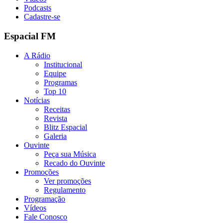
Podcasts
Cadastre-se
Espacial FM
A Rádio
Institucional
Equipe
Programas
Top 10
Notícias
Receitas
Revista
Blitz Espacial
Galeria
Ouvinte
Peça sua Música
Recado do Ouvinte
Promoções
Ver promoções
Regulamento
Programação
Vídeos
Fale Conosco