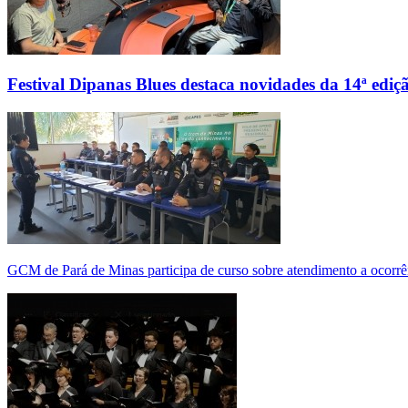
Festival Dipanas Blues destaca novidades da 14ª ediç
GCM de Pará de Minas participa de curso sobre atendimento a ocorrê