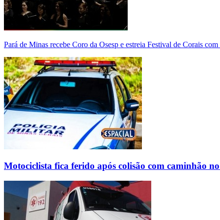
Pará de Minas recebe Coro da Osesp e estreia Festival de Corais com
Motociclista fica ferido após colisão com caminhão n