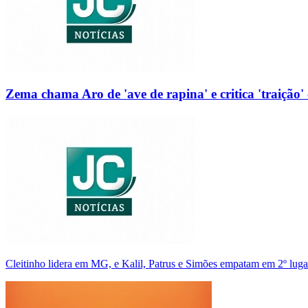
Zema chama Aro de 'ave de rapina' e critica 'traição' 
Cleitinho lidera em MG, e Kalil, Patrus e Simões empatam em 2º luga