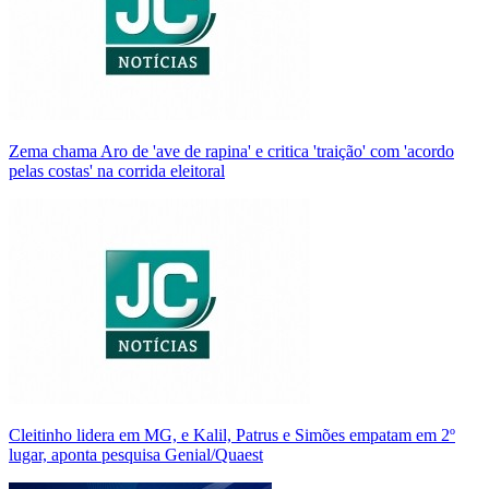
Zema chama Aro de 'ave de rapina' e critica 'traição' com 'acordo
pelas costas' na corrida eleitoral
Cleitinho lidera em MG, e Kalil, Patrus e Simões empatam em 2º
lugar, aponta pesquisa Genial/Quaest