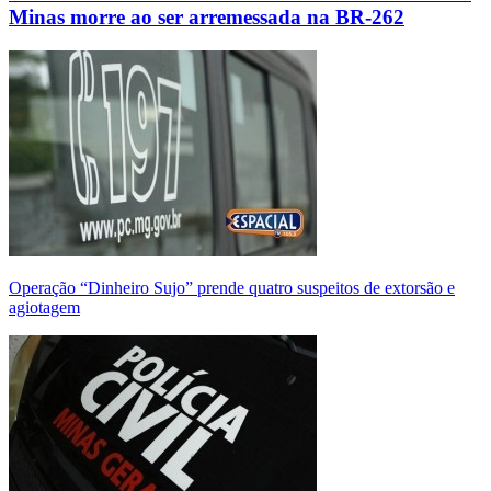
Minas morre ao ser arremessada na BR-262
Operação “Dinheiro Sujo” prende quatro suspeitos de extorsão e
agiotagem