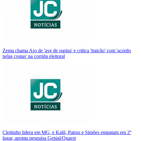
Zema chama Aro de 'ave de rapina' e critica 'traição' com 'acordo
pelas costas' na corrida eleitoral
Cleitinho lidera em MG, e Kalil, Patrus e Simões empatam em 2º
lugar, aponta pesquisa Genial/Quaest