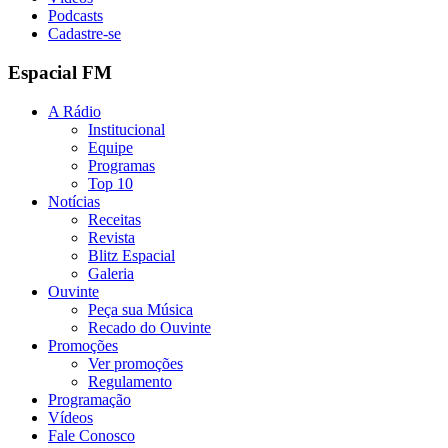
Podcasts
Cadastre-se
Espacial FM
A Rádio
Institucional
Equipe
Programas
Top 10
Notícias
Receitas
Revista
Blitz Espacial
Galeria
Ouvinte
Peça sua Música
Recado do Ouvinte
Promoções
Ver promoções
Regulamento
Programação
Vídeos
Fale Conosco