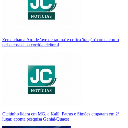
Zema chama Aro de 'ave de rapina' e critica 'traição' com 'acordo
pelas costas' na corrida eleitoral
Cleitinho lidera em MG, e Kalil, Patrus e Simões empatam em 2º
lugar, aponta pesquisa Genial/Quaest