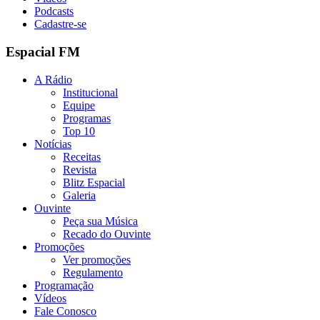
Podcasts
Cadastre-se
Espacial FM
A Rádio
Institucional
Equipe
Programas
Top 10
Notícias
Receitas
Revista
Blitz Espacial
Galeria
Ouvinte
Peça sua Música
Recado do Ouvinte
Promoções
Ver promoções
Regulamento
Programação
Vídeos
Fale Conosco