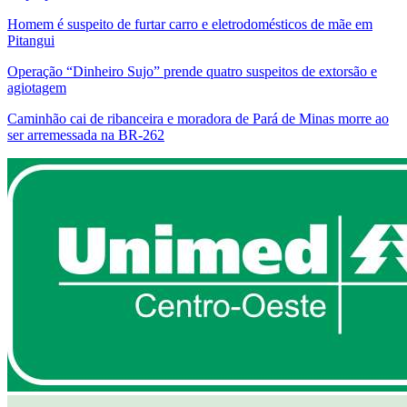
Homem é suspeito de furtar carro e eletrodomésticos de mãe em
Pitangui
Operação “Dinheiro Sujo” prende quatro suspeitos de extorsão e
agiotagem
Caminhão cai de ribanceira e moradora de Pará de Minas morre ao
ser arremessada na BR-262