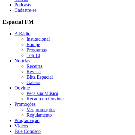
Podcasts
Cadastre-se
Espacial FM
A Rádio
Institucional
Equipe
Programas
Top 10
Notícias
Receitas
Revista
Blitz Espacial
Galeria
Ouvinte
Peça sua Música
Recado do Ouvinte
Promoções
Ver promoções
Regulamento
Programação
Vídeos
Fale Conosco