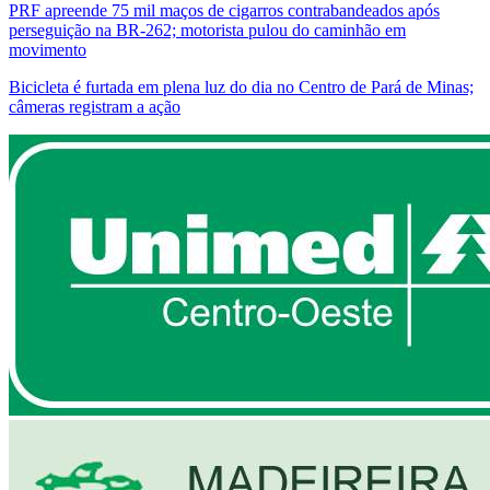
PRF apreende 75 mil maços de cigarros contrabandeados após
perseguição na BR-262; motorista pulou do caminhão em
movimento
Bicicleta é furtada em plena luz do dia no Centro de Pará de Minas;
câmeras registram a ação