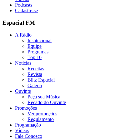
Podcasts
Cadastre-se
Espacial FM
A Rádio
Institucional
Equipe
Programas
Top 10
Notícias
Receitas
Revista
Blitz Espacial
Galeria
Ouvinte
Peça sua Música
Recado do Ouvinte
Promoções
Ver promoções
Regulamento
Programação
Vídeos
Fale Conosco