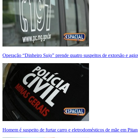
Operação “Dinheiro Sujo” prende quatro suspeitos de extorsão e agi
Homem é suspeito de furtar carro e eletrodomésticos de mãe em Pitan