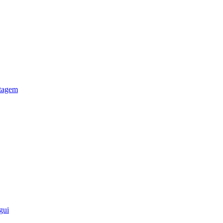
otagem
gui