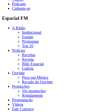
Podcasts
Cadastre-se
Espacial FM
A Rádio
Institucional
Equipe
Programas
Top 10
Notícias
Receitas
Revista
Blitz Espacial
Galeria
Ouvinte
Peça sua Música
Recado do Ouvinte
Promoções
Ver promoções
Regulamento
Programação
Vídeos
Fale Conosco