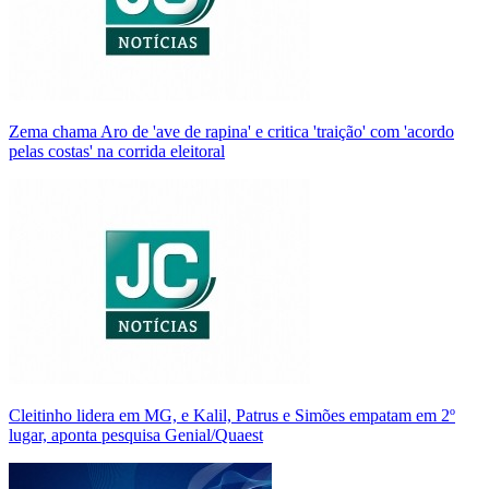
Zema chama Aro de 'ave de rapina' e critica 'traição' com 'acordo
pelas costas' na corrida eleitoral
Cleitinho lidera em MG, e Kalil, Patrus e Simões empatam em 2º
lugar, aponta pesquisa Genial/Quaest