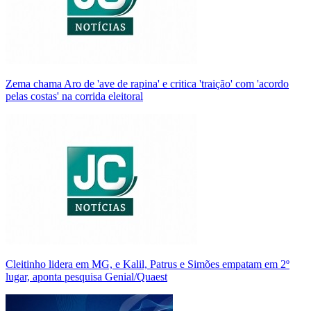
Zema chama Aro de 'ave de rapina' e critica 'traição' com 'acordo
pelas costas' na corrida eleitoral
Cleitinho lidera em MG, e Kalil, Patrus e Simões empatam em 2º
lugar, aponta pesquisa Genial/Quaest