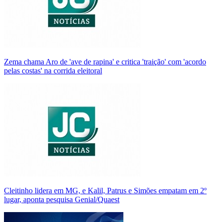
Zema chama Aro de 'ave de rapina' e critica 'traição' com 'acordo
pelas costas' na corrida eleitoral
Cleitinho lidera em MG, e Kalil, Patrus e Simões empatam em 2º
lugar, aponta pesquisa Genial/Quaest