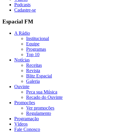
Podcasts
Cadastre-se
Espacial FM
A Rádio
Institucional
Equipe
Programas
Top 10
Notícias
Receitas
Revista
Blitz Espacial
Galeria
Ouvinte
Peça sua Música
Recado do Ouvinte
Promoções
Ver promoções
Regulamento
Programação
Vídeos
Fale Conosco