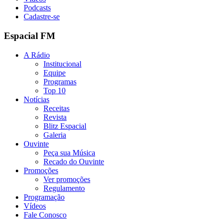
Podcasts
Cadastre-se
Espacial FM
A Rádio
Institucional
Equipe
Programas
Top 10
Notícias
Receitas
Revista
Blitz Espacial
Galeria
Ouvinte
Peça sua Música
Recado do Ouvinte
Promoções
Ver promoções
Regulamento
Programação
Vídeos
Fale Conosco