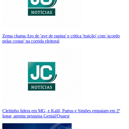
Zema chama Aro de 'ave de rapina' e critica 'traição' com 'acordo
pelas costas' na corrida eleitoral
Cleitinho lidera em MG, e Kalil, Patrus e Simões empatam em 2º
lugar, aponta pesquisa Genial/Quaest