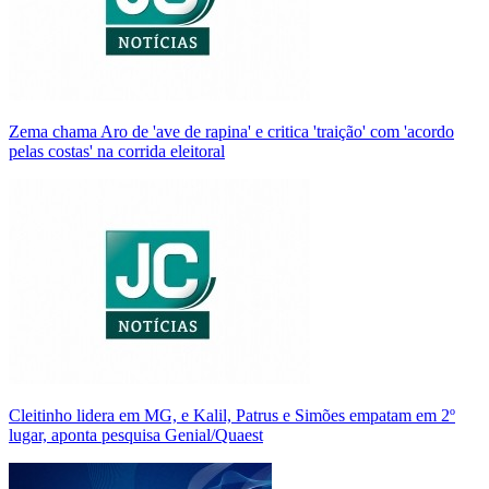
Zema chama Aro de 'ave de rapina' e critica 'traição' com 'acordo
pelas costas' na corrida eleitoral
Cleitinho lidera em MG, e Kalil, Patrus e Simões empatam em 2º
lugar, aponta pesquisa Genial/Quaest