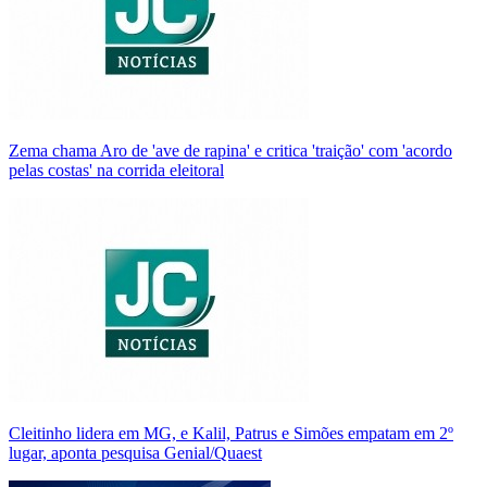
Zema chama Aro de 'ave de rapina' e critica 'traição' com 'acordo
pelas costas' na corrida eleitoral
Cleitinho lidera em MG, e Kalil, Patrus e Simões empatam em 2º
lugar, aponta pesquisa Genial/Quaest