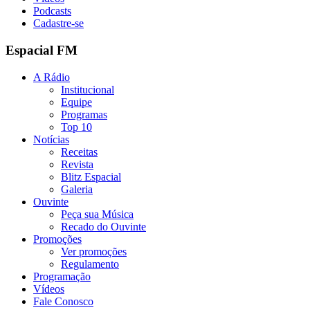
Podcasts
Cadastre-se
Espacial FM
A Rádio
Institucional
Equipe
Programas
Top 10
Notícias
Receitas
Revista
Blitz Espacial
Galeria
Ouvinte
Peça sua Música
Recado do Ouvinte
Promoções
Ver promoções
Regulamento
Programação
Vídeos
Fale Conosco