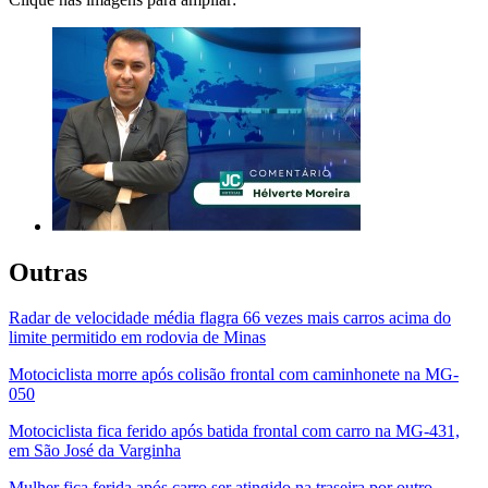
Outras
Radar de velocidade média flagra 66 vezes mais carros acima do
limite permitido em rodovia de Minas
Motociclista morre após colisão frontal com caminhonete na MG-
050
Motociclista fica ferido após batida frontal com carro na MG-431,
em São José da Varginha
Mulher fica ferida após carro ser atingido na traseira por outro