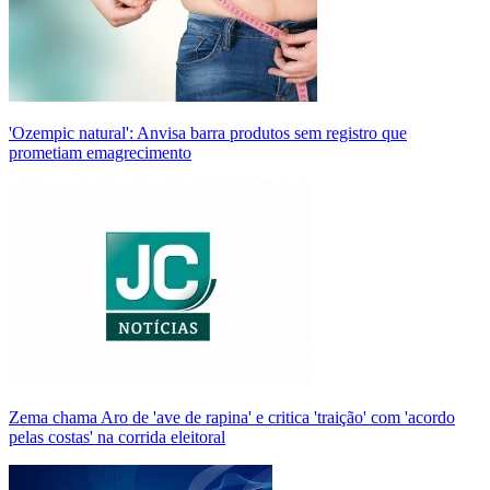
'Ozempic natural': Anvisa barra produtos sem registro que
prometiam emagrecimento
Zema chama Aro de 'ave de rapina' e critica 'traição' com 'acordo
pelas costas' na corrida eleitoral