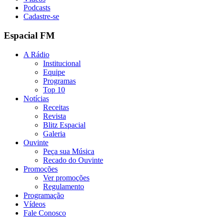
Podcasts
Cadastre-se
Espacial FM
A Rádio
Institucional
Equipe
Programas
Top 10
Notícias
Receitas
Revista
Blitz Espacial
Galeria
Ouvinte
Peça sua Música
Recado do Ouvinte
Promoções
Ver promoções
Regulamento
Programação
Vídeos
Fale Conosco