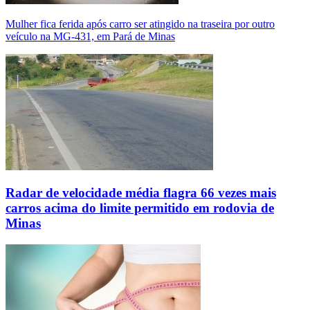
Mulher fica ferida após carro ser atingido na traseira por outro
veículo na MG-431, em Pará de Minas
Radar de velocidade média flagra 66 vezes mais
carros acima do limite permitido em rodovia de
Minas