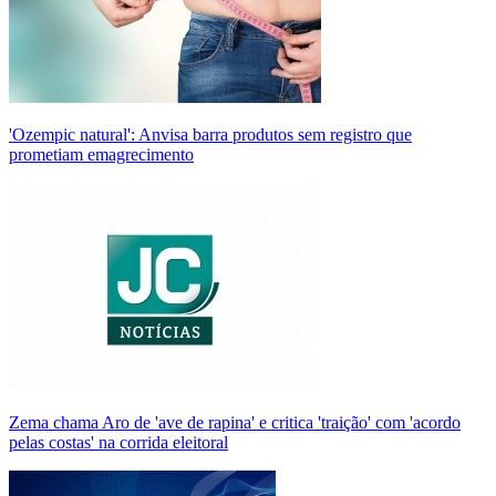
'Ozempic natural': Anvisa barra produtos sem registro que
prometiam emagrecimento
Zema chama Aro de 'ave de rapina' e critica 'traição' com 'acordo
pelas costas' na corrida eleitoral