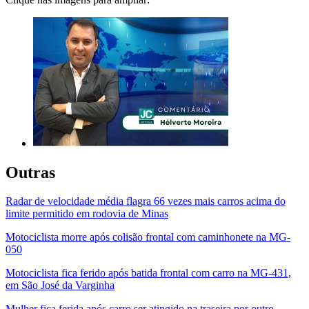
Outras
Radar de velocidade média flagra 66 vezes mais carros acima do
limite permitido em rodovia de Minas
Motociclista morre após colisão frontal com caminhonete na MG-
050
Motociclista fica ferido após batida frontal com carro na MG-431,
em São José da Varginha
Mulher fica ferida após carro ser atingido na traseira por outro