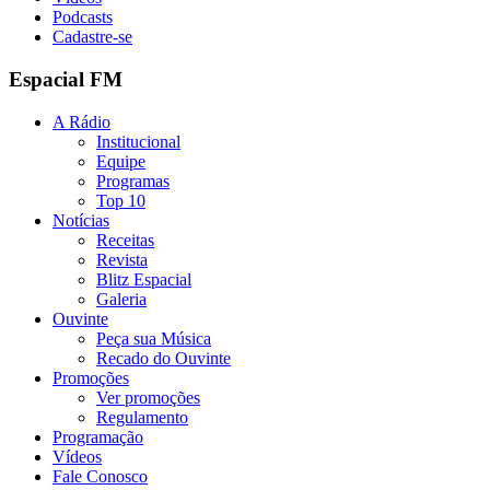
Podcasts
Cadastre-se
Espacial FM
A Rádio
Institucional
Equipe
Programas
Top 10
Notícias
Receitas
Revista
Blitz Espacial
Galeria
Ouvinte
Peça sua Música
Recado do Ouvinte
Promoções
Ver promoções
Regulamento
Programação
Vídeos
Fale Conosco