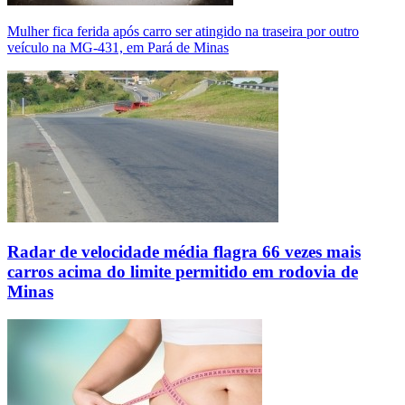
Mulher fica ferida após carro ser atingido na traseira por outro
veículo na MG-431, em Pará de Minas
Radar de velocidade média flagra 66 vezes mais
carros acima do limite permitido em rodovia de
Minas