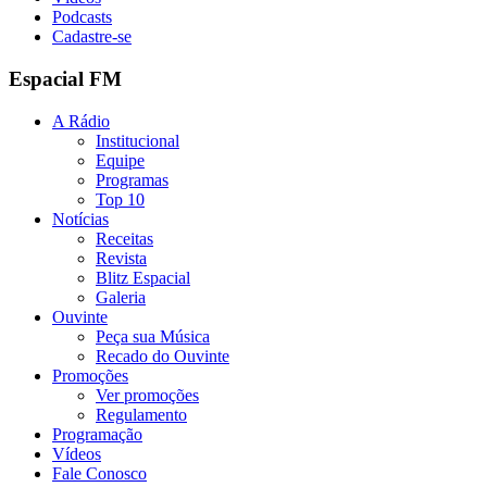
Podcasts
Cadastre-se
Espacial FM
A Rádio
Institucional
Equipe
Programas
Top 10
Notícias
Receitas
Revista
Blitz Espacial
Galeria
Ouvinte
Peça sua Música
Recado do Ouvinte
Promoções
Ver promoções
Regulamento
Programação
Vídeos
Fale Conosco