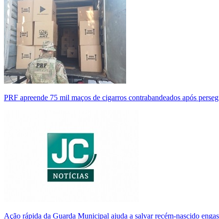
PRF apreende 75 mil maços de cigarros contrabandeados após perse
Ação rápida da Guarda Municipal ajuda a salvar recém-nascido enga