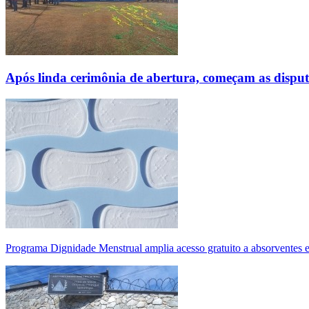
Após linda cerimônia de abertura, começam as disp
Programa Dignidade Menstrual amplia acesso gratuito a absorventes 