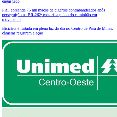
engasgado
PRF apreende 75 mil maços de cigarros contrabandeados após
perseguição na BR-262; motorista pulou do caminhão em
movimento
Bicicleta é furtada em plena luz do dia no Centro de Pará de Minas;
câmeras registram a ação