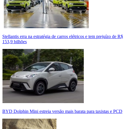
Stellantis erra na estratégia de carros elétricos e tem prejuízo de R$
153,9 bilhões
BYD Dolphin Mini estreia versão mais barata para taxistas e PCD