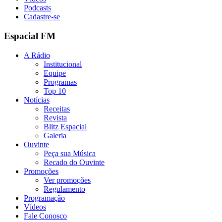
Podcasts
Cadastre-se
Espacial FM
A Rádio
Institucional
Equipe
Programas
Top 10
Notícias
Receitas
Revista
Blitz Espacial
Galeria
Ouvinte
Peça sua Música
Recado do Ouvinte
Promoções
Ver promoções
Regulamento
Programação
Vídeos
Fale Conosco