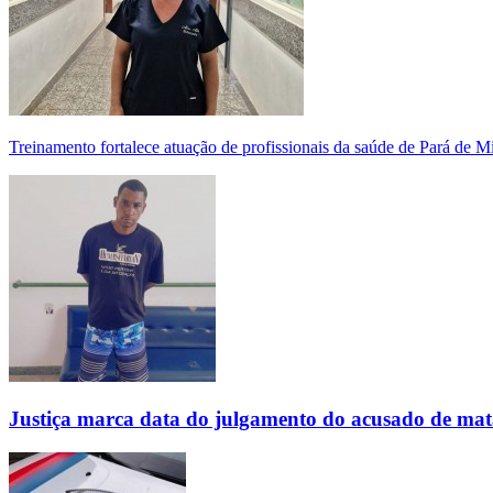
Treinamento fortalece atuação de profissionais da saúde de Pará de 
Justiça marca data do julgamento do acusado de mat