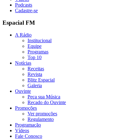
Podcasts
Cadastre-se
Espacial FM
A Rádio
Institucional
Equipe
Programas
Top 10
Notícias
Receitas
Revista
Blitz Espacial
Galeria
Ouvinte
Peça sua Música
Recado do Ouvinte
Promoções
Ver promoções
Regulamento
Programação
Vídeos
Fale Conosco