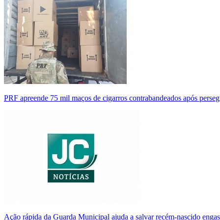
PRF apreende 75 mil maços de cigarros contrabandeados após perse
Ação rápida da Guarda Municipal ajuda a salvar recém-nascido enga