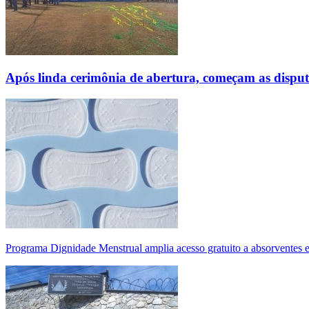
Após linda cerimônia de abertura, começam as disp
Programa Dignidade Menstrual amplia acesso gratuito a absorventes 