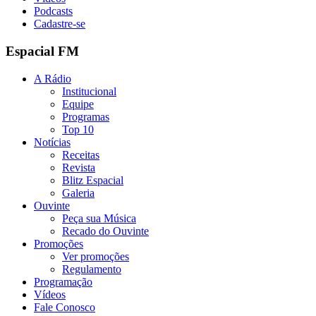
Podcasts
Cadastre-se
Espacial FM
A Rádio
Institucional
Equipe
Programas
Top 10
Notícias
Receitas
Revista
Blitz Espacial
Galeria
Ouvinte
Peça sua Música
Recado do Ouvinte
Promoções
Ver promoções
Regulamento
Programação
Vídeos
Fale Conosco