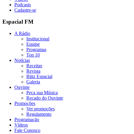
Podcasts
Cadastre-se
Espacial FM
A Rádio
Institucional
Equipe
Programas
Top 10
Notícias
Receitas
Revista
Blitz Espacial
Galeria
Ouvinte
Peça sua Música
Recado do Ouvinte
Promoções
Ver promoções
Regulamento
Programação
Vídeos
Fale Conosco