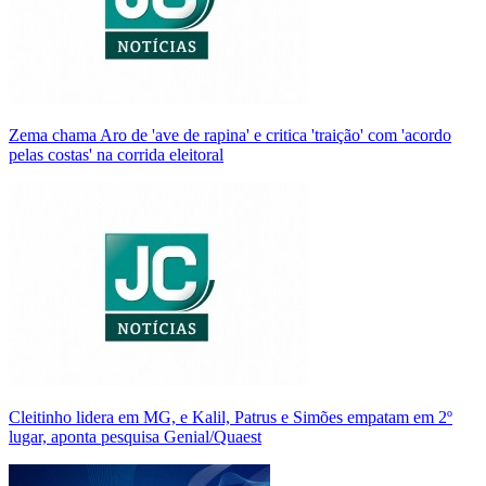
Zema chama Aro de 'ave de rapina' e critica 'traição' com 'acordo
pelas costas' na corrida eleitoral
Cleitinho lidera em MG, e Kalil, Patrus e Simões empatam em 2º
lugar, aponta pesquisa Genial/Quaest