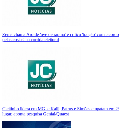
Zema chama Aro de 'ave de rapina' e critica 'traição' com 'acordo
pelas costas' na corrida eleitoral
Cleitinho lidera em MG, e Kalil, Patrus e Simões empatam em 2º
lugar, aponta pesquisa Genial/Quaest