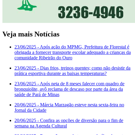
Veja mais Notícias
23/06/2025
- Após ação do MPMG, Prefeitura de Florestal é
obrigada a fornecer transporte escolar adequado a crianças da
comunidade Ribeirão do Ouro
23/06/2025
- Dias frios, treinos quentes; como não desistir da
prática esportiva durante as baixas temperaturas?
23/06/2025
- Após neta de 8 meses falecer com quadro de
bronquiolite, avô reclama de descaso por parte da área da
saúde de Pará de Minas
20/06/2025
- Márcia Marzagão esteve nesta sexta-feira no
Jornal da Cidade
20/06/2025
- Confira as opções de diversão para o fim de
semana na Agenda Cultural