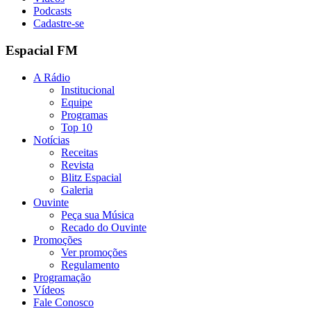
Podcasts
Cadastre-se
Espacial FM
A Rádio
Institucional
Equipe
Programas
Top 10
Notícias
Receitas
Revista
Blitz Espacial
Galeria
Ouvinte
Peça sua Música
Recado do Ouvinte
Promoções
Ver promoções
Regulamento
Programação
Vídeos
Fale Conosco