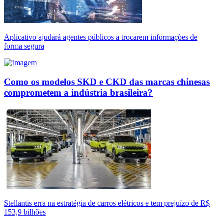
Aplicativo ajudará agentes públicos a trocarem informações de
forma segura
Como os modelos SKD e CKD das marcas chinesas
comprometem a indústria brasileira?
Stellantis erra na estratégia de carros elétricos e tem prejuízo de R$
153,9 bilhões