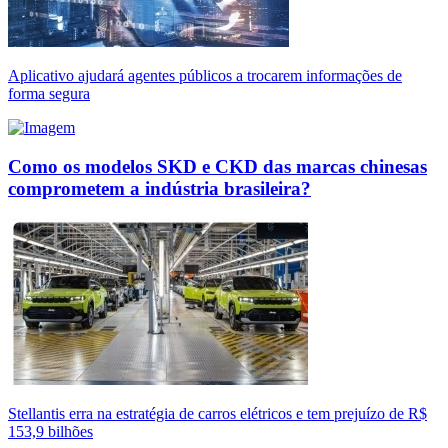
Aplicativo ajudará agentes públicos a trocarem informações de
forma segura
Como os modelos SKD e CKD das marcas chinesas
comprometem a indústria brasileira?
Stellantis erra na estratégia de carros elétricos e tem prejuízo de R$
153,9 bilhões