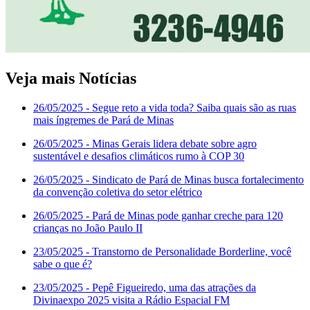
Veja mais Notícias
26/05/2025
- Segue reto a vida toda? Saiba quais são as ruas
mais íngremes de Pará de Minas
26/05/2025
- Minas Gerais lidera debate sobre agro
sustentável e desafios climáticos rumo à COP 30
26/05/2025
- Sindicato de Pará de Minas busca fortalecimento
da convenção coletiva do setor elétrico
26/05/2025
- Pará de Minas pode ganhar creche para 120
crianças no João Paulo II
23/05/2025
- Transtorno de Personalidade Borderline, você
sabe o que é?
23/05/2025
- Pepê Figueiredo, uma das atrações da
Divinaexpo 2025 visita a Rádio Espacial FM