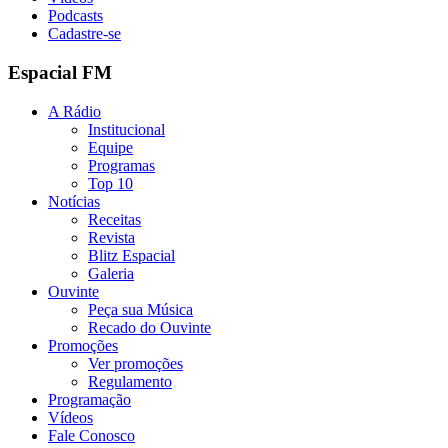
Podcasts
Cadastre-se
Espacial FM
A Rádio
Institucional
Equipe
Programas
Top 10
Notícias
Receitas
Revista
Blitz Espacial
Galeria
Ouvinte
Peça sua Música
Recado do Ouvinte
Promoções
Ver promoções
Regulamento
Programação
Vídeos
Fale Conosco