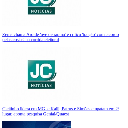
Zema chama Aro de 'ave de rapina' e critica 'traição' com 'acordo
pelas costas' na corrida eleitoral
Cleitinho lidera em MG, e Kalil, Patrus e Simões empatam em 2º
lugar, aponta pesquisa Genial/Quaest