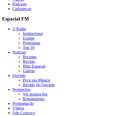
Podcasts
Cadastre-se
Espacial FM
A Rádio
Institucional
Equipe
Programas
Top 10
Notícias
Receitas
Revista
Blitz Espacial
Galeria
Ouvinte
Peça sua Música
Recado do Ouvinte
Promoções
Ver promoções
Regulamento
Programação
Vídeos
Fale Conosco