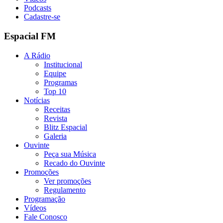
Podcasts
Cadastre-se
Espacial FM
A Rádio
Institucional
Equipe
Programas
Top 10
Notícias
Receitas
Revista
Blitz Espacial
Galeria
Ouvinte
Peça sua Música
Recado do Ouvinte
Promoções
Ver promoções
Regulamento
Programação
Vídeos
Fale Conosco