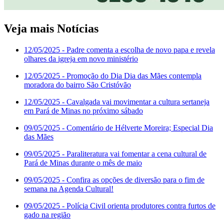
Veja mais Notícias
12/05/2025
- Padre comenta a escolha de novo papa e revela
olhares da igreja em novo ministério
12/05/2025
- Promoção do Dia Dia das Mães contempla
moradora do bairro São Cristóvão
12/05/2025
- Cavalgada vai movimentar a cultura sertaneja
em Pará de Minas no próximo sábado
09/05/2025
- Comentário de Hélverte Moreira; Especial Dia
das Mães
09/05/2025
- Paraliteratura vai fomentar a cena cultural de
Pará de Minas durante o mês de maio
09/05/2025
- Confira as opções de diversão para o fim de
semana na Agenda Cultural!
09/05/2025
- Polícia Civil orienta produtores contra furtos de
gado na região