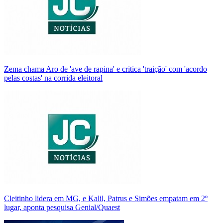
Zema chama Aro de 'ave de rapina' e critica 'traição' com 'acordo
pelas costas' na corrida eleitoral
Cleitinho lidera em MG, e Kalil, Patrus e Simões empatam em 2º
lugar, aponta pesquisa Genial/Quaest