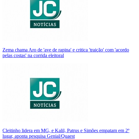
Zema chama Aro de 'ave de rapina' e critica 'traição' com 'acordo
pelas costas' na corrida eleitoral
Cleitinho lidera em MG, e Kalil, Patrus e Simões empatam em 2º
lugar, aponta pesquisa Genial/Quaest