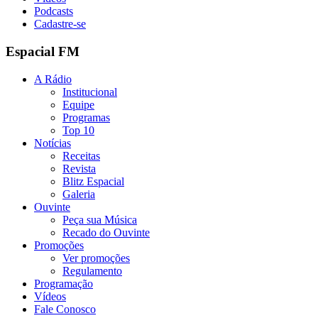
Podcasts
Cadastre-se
Espacial FM
A Rádio
Institucional
Equipe
Programas
Top 10
Notícias
Receitas
Revista
Blitz Espacial
Galeria
Ouvinte
Peça sua Música
Recado do Ouvinte
Promoções
Ver promoções
Regulamento
Programação
Vídeos
Fale Conosco