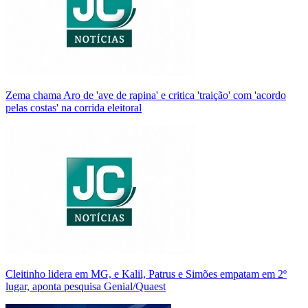
Zema chama Aro de 'ave de rapina' e critica 'traição' com 'acordo
pelas costas' na corrida eleitoral
Cleitinho lidera em MG, e Kalil, Patrus e Simões empatam em 2º
lugar, aponta pesquisa Genial/Quaest