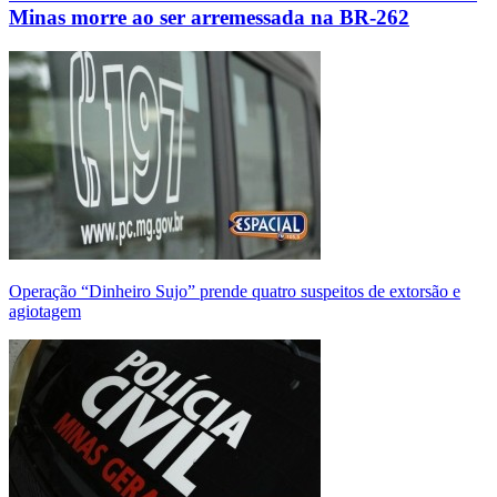
Minas morre ao ser arremessada na BR-262
Operação “Dinheiro Sujo” prende quatro suspeitos de extorsão e
agiotagem