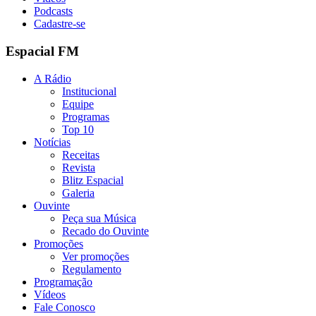
Podcasts
Cadastre-se
Espacial FM
A Rádio
Institucional
Equipe
Programas
Top 10
Notícias
Receitas
Revista
Blitz Espacial
Galeria
Ouvinte
Peça sua Música
Recado do Ouvinte
Promoções
Ver promoções
Regulamento
Programação
Vídeos
Fale Conosco