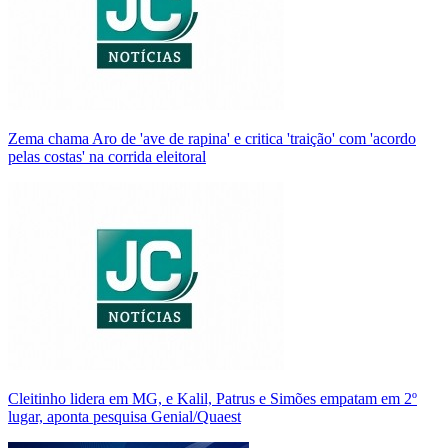
Zema chama Aro de 'ave de rapina' e critica 'traição' com 'acordo
pelas costas' na corrida eleitoral
Cleitinho lidera em MG, e Kalil, Patrus e Simões empatam em 2º
lugar, aponta pesquisa Genial/Quaest