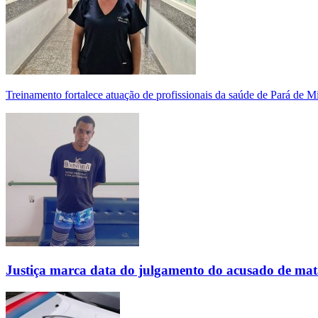
Treinamento fortalece atuação de profissionais da saúde de Pará de 
Justiça marca data do julgamento do acusado de mat