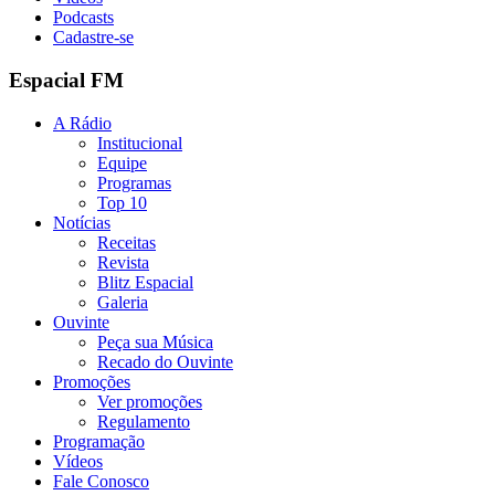
Podcasts
Cadastre-se
Espacial FM
A Rádio
Institucional
Equipe
Programas
Top 10
Notícias
Receitas
Revista
Blitz Espacial
Galeria
Ouvinte
Peça sua Música
Recado do Ouvinte
Promoções
Ver promoções
Regulamento
Programação
Vídeos
Fale Conosco