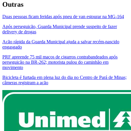
Outras
Duas pessoas ficam feridas após pneu de van estourar na MG-164
Após perseguição, Guarda Municipal prende suspeito de fazer
delivery de drogas
Ação rápida da Guarda Municipal ajuda a salvar recém-nascido
engasgado
PRF apreende 75 mil maços de cigarros contrabandeados após
perseguição na BR-262; motorista pulou do caminhão em
movimento
Bicicleta é furtada em plena luz do dia no Centro de Pará de Minas;
câmeras registram a ação