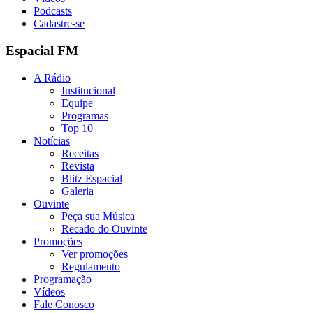
Podcasts
Cadastre-se
Espacial FM
A Rádio
Institucional
Equipe
Programas
Top 10
Notícias
Receitas
Revista
Blitz Espacial
Galeria
Ouvinte
Peça sua Música
Recado do Ouvinte
Promoções
Ver promoções
Regulamento
Programação
Vídeos
Fale Conosco