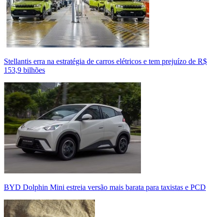
Stellantis erra na estratégia de carros elétricos e tem prejuízo de R$
153,9 bilhões
BYD Dolphin Mini estreia versão mais barata para taxistas e PCD