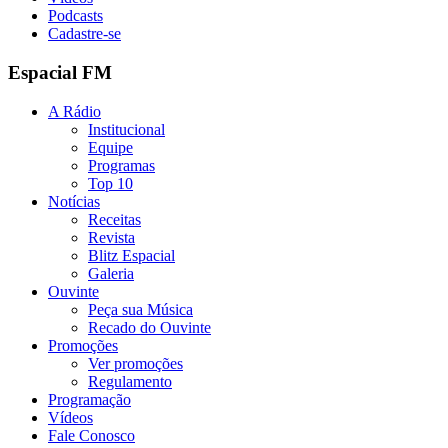
Podcasts
Cadastre-se
Espacial FM
A Rádio
Institucional
Equipe
Programas
Top 10
Notícias
Receitas
Revista
Blitz Espacial
Galeria
Ouvinte
Peça sua Música
Recado do Ouvinte
Promoções
Ver promoções
Regulamento
Programação
Vídeos
Fale Conosco