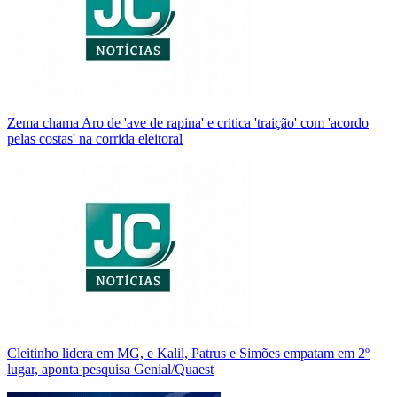
Zema chama Aro de 'ave de rapina' e critica 'traição' com 'acordo
pelas costas' na corrida eleitoral
Cleitinho lidera em MG, e Kalil, Patrus e Simões empatam em 2º
lugar, aponta pesquisa Genial/Quaest