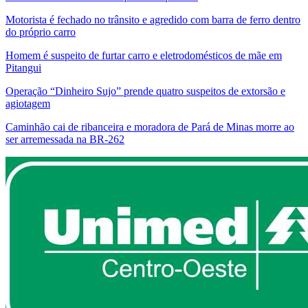
Motorista é fechado no trânsito e agredido com barra de ferro dentro
do próprio carro
Homem é suspeito de furtar carro e eletrodomésticos de mãe em
Pitangui
Operação “Dinheiro Sujo” prende quatro suspeitos de extorsão e
agiotagem
Caminhão cai de ribanceira e moradora de Pará de Minas morre ao
ser arremessada na BR-262