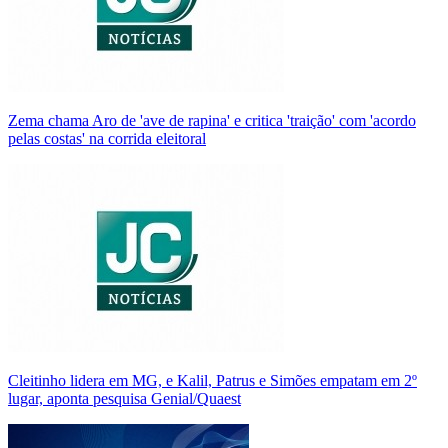
Zema chama Aro de 'ave de rapina' e critica 'traição' com 'acordo
pelas costas' na corrida eleitoral
Cleitinho lidera em MG, e Kalil, Patrus e Simões empatam em 2º
lugar, aponta pesquisa Genial/Quaest