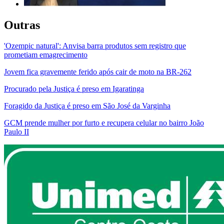
Outras
'Ozempic natural': Anvisa barra produtos sem registro que
prometiam emagrecimento
Jovem fica gravemente ferido após cair de moto na BR-262
Procurado pela Justiça é preso em Igaratinga
Foragido da Justiça é preso em São José da Varginha
GCM prende mulher por furto e recupera celular no bairro João
Paulo II