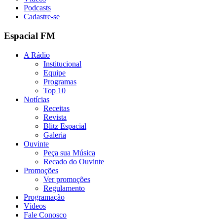
Podcasts
Cadastre-se
Espacial FM
A Rádio
Institucional
Equipe
Programas
Top 10
Notícias
Receitas
Revista
Blitz Espacial
Galeria
Ouvinte
Peça sua Música
Recado do Ouvinte
Promoções
Ver promoções
Regulamento
Programação
Vídeos
Fale Conosco