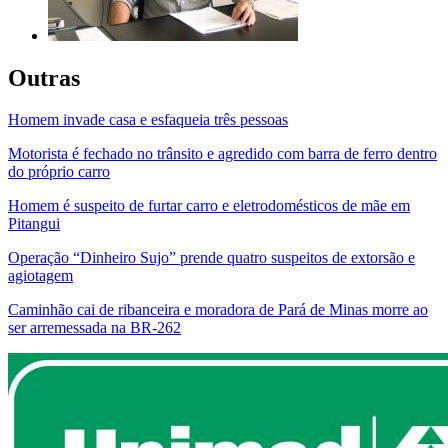
Outras
Homem invade casa e esfaqueia três pessoas
Motorista é fechado no trânsito e agredido com barra de ferro dentro
do próprio carro
Homem é suspeito de furtar carro e eletrodomésticos de mãe em
Pitangui
Operação “Dinheiro Sujo” prende quatro suspeitos de extorsão e
agiotagem
Caminhão cai de ribanceira e moradora de Pará de Minas morre ao
ser arremessada na BR-262