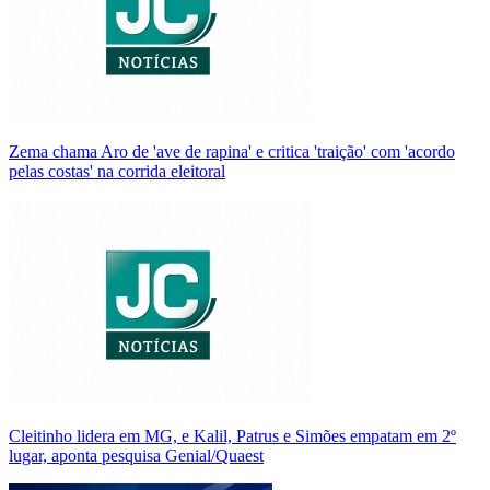
Zema chama Aro de 'ave de rapina' e critica 'traição' com 'acordo
pelas costas' na corrida eleitoral
Cleitinho lidera em MG, e Kalil, Patrus e Simões empatam em 2º
lugar, aponta pesquisa Genial/Quaest