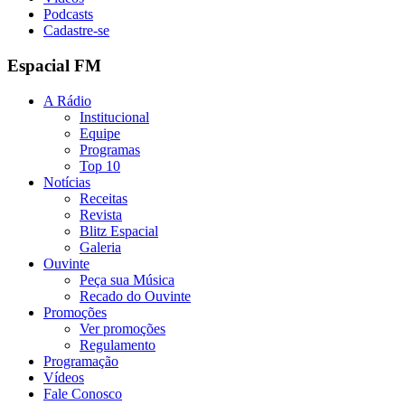
Podcasts
Cadastre-se
Espacial FM
A Rádio
Institucional
Equipe
Programas
Top 10
Notícias
Receitas
Revista
Blitz Espacial
Galeria
Ouvinte
Peça sua Música
Recado do Ouvinte
Promoções
Ver promoções
Regulamento
Programação
Vídeos
Fale Conosco