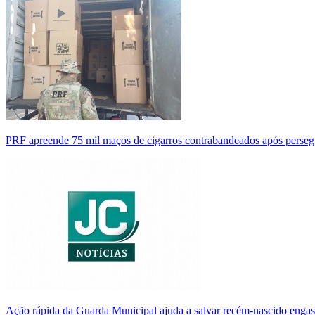
PRF apreende 75 mil maços de cigarros contrabandeados após perse
Ação rápida da Guarda Municipal ajuda a salvar recém-nascido enga