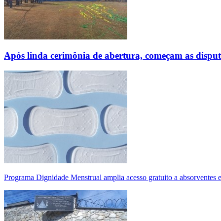
Após linda cerimônia de abertura, começam as disp
Programa Dignidade Menstrual amplia acesso gratuito a absorventes 