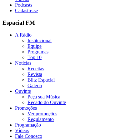
Podcasts
Cadastre-se
Espacial FM
A Rádio
Institucional
Equipe
Programas
Top 10
Notícias
Receitas
Revista
Blitz Espacial
Galeria
Ouvinte
Peça sua Música
Recado do Ouvinte
Promoções
Ver promoções
Regulamento
Programação
Vídeos
Fale Conosco